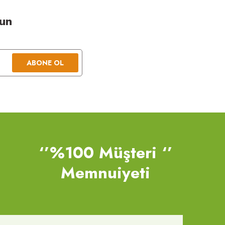
lun
ABONE OL
‘’%100 Müşteri ‘’
Memnuiyeti