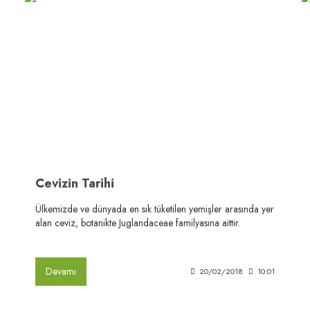
Cevizin Tarihi
Ülkemizde ve dünyada en sık tüketilen yemişler arasında yer
alan ceviz, botanikte Juglandaceae familyasına aittir.
Devamı
20/02/2018
10:01