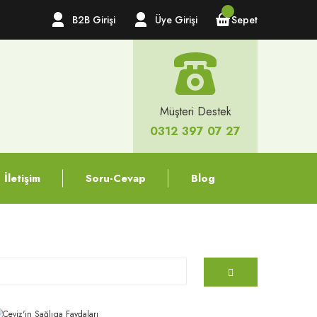
B2B Girişi
Üye Girişi
Sepet
Müşteri Destek
0312 397 07 27
İletişim
Soru-Cevap
Blog