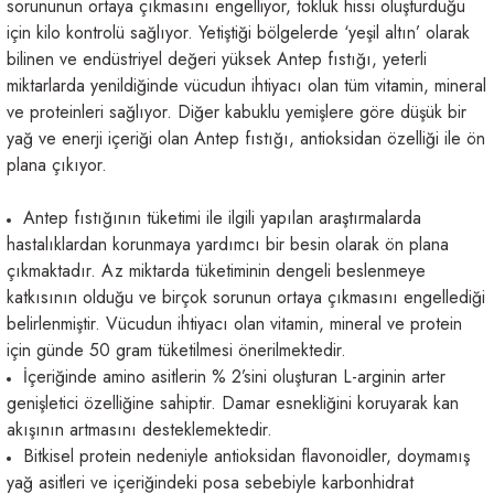
sorununun ortaya çıkmasını engelliyor, tokluk hissi oluşturduğu
için kilo kontrolü sağlıyor. Yetiştiği bölgelerde ‘yeşil altın’ olarak
bilinen ve endüstriyel değeri yüksek Antep fıstığı, yeterli
miktarlarda yenildiğinde vücudun ihtiyacı olan tüm vitamin, mineral
ve proteinleri sağlıyor. Diğer kabuklu yemişlere göre düşük bir
yağ ve enerji içeriği olan Antep fıstığı, antioksidan özelliği ile ön
plana çıkıyor.
Antep fıstığının tüketimi ile ilgili yapılan araştırmalarda
hastalıklardan korunmaya yardımcı bir besin olarak ön plana
çıkmaktadır. Az miktarda tüketiminin dengeli beslenmeye
katkısının olduğu ve birçok sorunun ortaya çıkmasını engellediği
belirlenmiştir. Vücudun ihtiyacı olan vitamin, mineral ve protein
için günde 50 gram tüketilmesi önerilmektedir.
İçeriğinde amino asitlerin % 2’sini oluşturan L-arginin arter
genişletici özelliğine sahiptir. Damar esnekliğini koruyarak kan
akışının artmasını desteklemektedir.
Bitkisel protein nedeniyle antioksidan flavonoidler, doymamış
yağ asitleri ve içeriğindeki posa sebebiyle karbonhidrat