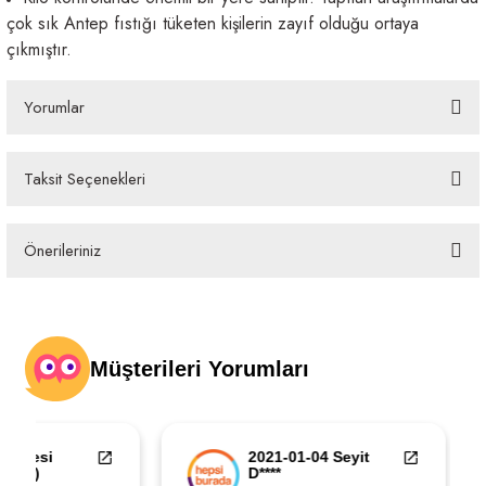
çok sık Antep fıstığı tüketen kişilerin zayıf olduğu ortaya
çıkmıştır.
Yorumlar
Taksit Seçenekleri
Bu ürüne ilk yorumu siz yapın!
Önerileriniz
Yorum Yaz
Bu ürünün fiyat bilgisi, resim, ürün açıklamalarında ve diğer konularda
yetersiz gördüğünüz noktaları öneri formunu kullanarak tarafımıza
iletebilirsiniz.
Görüş ve önerileriniz için teşekkür ederiz.
Ürün resmi kalitesiz, bozuk veya görüntülenemiyor.
Ürün açıklamasında eksik bilgiler bulunuyor.
Ürün bilgilerinde hatalar bulunuyor.