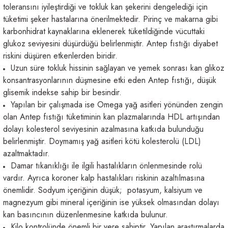
toleransını iyileştirdiği ve tokluk kan şekerini dengelediği için
tüketimi şeker hastalarına önerilmektedir. Pirinç ve makarna gibi
karbonhidrat kaynaklarına eklenerek tüketildiğinde vücuttaki
glukoz seviyesini düşürdüğü belirlenmiştir. Antep fıstığı diyabet
riskini düşüren etkenlerden biridir.
Uzun süre tokluk hissinin sağlayan ve yemek sonrası kan glikoz
konsantrasyonlarının düşmesine etki eden Antep fıstığı, düşük
glisemik indekse sahip bir besindir.
Yapılan bir çalışmada ise Omega yağ asitleri yönünden zengin
olan Antep fıstığı tüketiminin kan plazmalarında HDL artışından
dolayı kolesterol seviyesinin azalmasına katkıda bulunduğu
belirlenmiştir. Doymamış yağ asitleri kötü kolesterolü (LDL)
azaltmaktadır.
Damar tıkanıklığı ile ilgili hastalıkların önlenmesinde rolü
vardır. Ayrıca koroner kalp hastalıkları riskinin azaltılmasına
önemlidir. Sodyum içeriğinin düşük; potasyum, kalsiyum ve
magnezyum gibi mineral içeriğinin ise yüksek olmasından dolayı
kan basıncının düzenlenmesine katkıda bulunur.
Kilo kontrolünde önemli bir yere sahiptir. Yapılan araştırmalarda