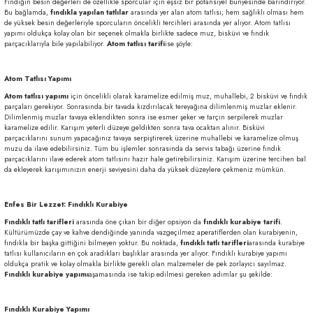
Fındığın besin değerleri de özellikle sporcular için eşsiz bir potansiyel bünyesinde barındırıyor.
Bu bağlamda,
fındıkla yapılan tatlılar
arasında yer alan atom tatlısı; hem sağlıklı olması hem
de yüksek besin değerleriyle sporcuların öncelikli tercihleri arasında yer alıyor. Atom tatlısı
yapımı oldukça kolay olan bir seçenek olmakla birlikte sadece muz, bisküvi ve fındık
parçacıklarıyla bile yapılabiliyor.
Atom tatlısı tarifi
ise şöyle:
Atom Tatlısı Yapımı
Atom tatlısı yapımı
için öncelikli olarak karamelize edilmiş muz, muhallebi, 2 bisküvi ve fındık
parçaları gerekiyor. Sonrasında bir tavada kızdırılacak tereyağına dilimlenmiş muzlar eklenir.
Dilimlenmiş muzlar tavaya eklendikten sonra ise esmer şeker ve tarçın serpilerek muzlar
karamelize edilir. Karışım yeterli düzeye geldikten sonra tava ocaktan alınır. Bisküvi
parçacıklarını sunum yapacağınız tavaya serpiştirerek üzerine muhallebi ve karamelize olmuş
muzu da ilave edebilirsiniz. Tüm bu işlemler sonrasında da servis tabağı üzerine fındık
parçacıklarını ilave ederek atom tatlısını hazır hale getirebilirsiniz. Karışım üzerine tercihen bal
da ekleyerek karışımınızın enerji seviyesini daha da yüksek düzeylere çekmeniz mümkün.
Enfes Bir Lezzet: Fındıklı Kurabiye
Fındıklı tatlı tarifleri
arasında öne çıkan bir diğer opsiyon da
fındıklı kurabiye tarifi
.
Kültürümüzde çay ve kahve dendiğinde yanında vazgeçilmez aperatiflerden olan kurabiyenin,
fındıkla bir başka gittiğini bilmeyen yoktur. Bu noktada,
fındıklı tatlı tarifleri
arasında kurabiye
tatlısı kullanıcıların en çok aradıkları başlıklar arasında yer alıyor. Fındıklı kurabiye yapımı
oldukça pratik ve kolay olmakla birlikte gerekli olan malzemeler de pek zorlayıcı sayılmaz.
Fındıklı kurabiye yapımı
aşamasında ise takip edilmesi gereken adımlar şu şekilde:
Fındıklı Kurabiye Yapımı