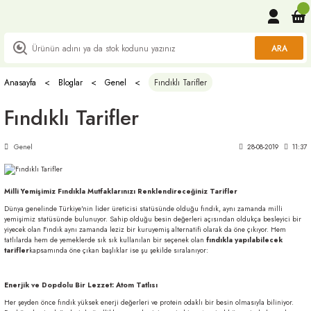
ARA
Anasayfa
Bloglar
Genel
Fındıklı Tarifler
Fındıklı Tarifler
Genel
28-08-2019
11:37
Milli Yemişimiz Fındıkla Mutfaklarınızı Renklendireceğiniz Tarifler
Dünya genelinde Türkiye'nin lider üreticisi statüsünde olduğu fındık, aynı zamanda milli
yemişimiz statüsünde bulunuyor. Sahip olduğu besin değerleri açısından oldukça besleyici bir
yiyecek olan Fındık aynı zamanda leziz bir kuruyemiş alternatifi olarak da öne çıkıyor. Hem
tatlılarda hem de yemeklerde sık sık kullanılan bir seçenek olan
fındıkla yapılabilecek
tarifler
kapsamında öne çıkan başlıklar ise şu şekilde sıralanıyor:
Enerjik ve Dopdolu Bir Lezzet: Atom Tatlısı
Her şeyden önce fındık yüksek enerji değerleri ve protein odaklı bir besin olmasıyla biliniyor.