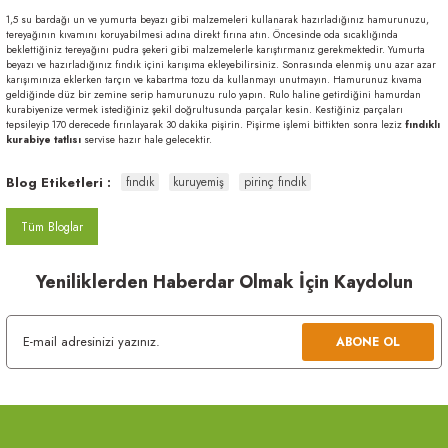
1,5 su bardağı un ve yumurta beyazı gibi malzemeleri kullanarak hazırladığınız hamurunuzu,
tereyağının kıvamını koruyabilmesi adına direkt fırına atın. Öncesinde oda sıcaklığında
beklettiğiniz tereyağını pudra şekeri gibi malzemelerle karıştırmanız gerekmektedir. Yumurta
beyazı ve hazırladığınız fındık içini karışıma ekleyebilirsiniz. Sonrasında elenmiş unu azar azar
karışımınıza eklerken tarçın ve kabartma tozu da kullanmayı unutmayın. Hamurunuz kıvama
geldiğinde düz bir zemine serip hamurunuzu rulo yapın. Rulo haline getirdiğini hamurdan
kurabiyenize vermek istediğiniz şekil doğrultusunda parçalar kesin. Kestiğiniz parçaları
tepsileyip 170 derecede fırınlayarak 30 dakika pişirin. Pişirme işlemi bittikten sonra leziz
fındıklı
kurabiye tatlısı
servise hazır hale gelecektir.
Blog Etiketleri :
fındık
kuruyemiş
pirinç fındık
Tüm Bloglar
Yeniliklerden Haberdar Olmak İçin Kaydolun
ABONE OL