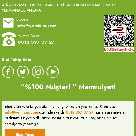
Adres:
GİMAT TOPTANCILAR SİTESİ 14.BLOK NO:386 MACUNKÖY
YENİMAHALLE ANKARA
E-posta
info@yemisim.com
Müşteri Destek
0312 397 07 27
Bizi Takip Edin
‘’%100 Müşteri ‘’ Memnuiyeti
Eğer ürün veya kargo alakalı herhangi bir sorun yaşarsanız, lütfen bize
info@yemisim.com
üzerinden ya da
0312 397 07 27
numarasını arayarak
bildiriniz. En geç 5 dk içinde sorununuzun çözümünü sağlamak için ne
gerekiyorsa yapacağız.
Bize Yazın