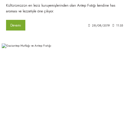
Kültürümüzün en leziz kuruyemişlerinden olan Antep Fıstığı kendine has
aroması ve lezzetiyle öne çıkıyor.
Devamı
28/08/2019
11:35