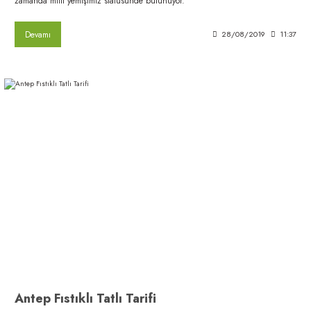
zamanda milli yemişimiz statüsünde bulunuyor.
Devamı
28/08/2019
11:37
Antep Fıstıklı Tatlı Tarifi