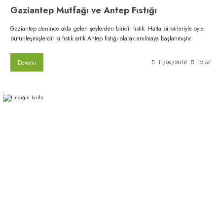
Gaziantep Mutfağı ve Antep Fıstığı
Gaziantep denince akla gelen şeylerden biridir fıstık. Hatta birbirleriyle öyle
bütünleşmişlerdir ki fıstık artık Antep fıstığı olarak anılmaya başlanmıştır.
Devamı
11/06/2018
12:57