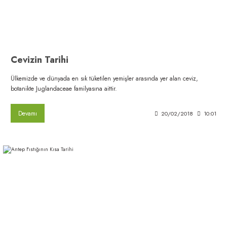
Cevizin Tarihi
Ülkemizde ve dünyada en sık tüketilen yemişler arasında yer alan ceviz,
botanikte Juglandaceae familyasına aittir.
Devamı
20/02/2018
10:01